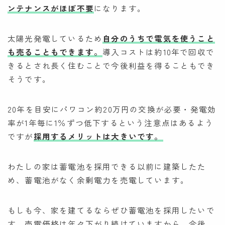
ンテナンスがほぼ不要
になります。
太陽光発電しているため
自分のうちで電気を使うこと
も売ることもできます。
導入コストは約10年で回収で
きるとされ長く住むことで今後利益を得ることもでき
そうです。
20年を目安にパワコン約20万円の交換が必要・発電効
率が1年毎に1％ずつ低下するという注意点はあるよう
ですが
採用するメリットは大きいです。
わたしの家は蓄電池を採用できる以前に建築したた
め、蓄電池がなく余剰電力を売電しています。
もしも今、家を建てるならぜひ蓄電池を採用したいで
す。売電価格は年々下がり続けていますから、今後、